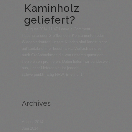
Kaminholz
geliefert?
1. August 2014 11:47
Leave a Comment
Haushalte oder Großkunden, Konsumenten oder
Wiederverkäufer. Unsere Kunden sind längst nicht
auf Endabnehmer beschränkt. Vielfach sind es
auch Großabnehmer, die von unseren günstigen
Holzpreisen profitieren. Dabei liefern wir bundesweit
aus, unser Liefergebiet ist jedoch
schwerpunktmäßig NRW.
(mehr …)
Archives
August 2014
Juni 2014