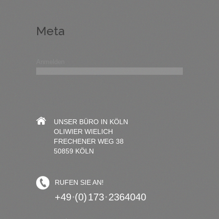
Meta
Anmelden
UNSER BÜRO IN KÖLN
OLIWIER WIELICH
FRECHENER WEG 38
50859 KÖLN
RUFEN SIE AN!
+49
(0) 173
2364040
•
•